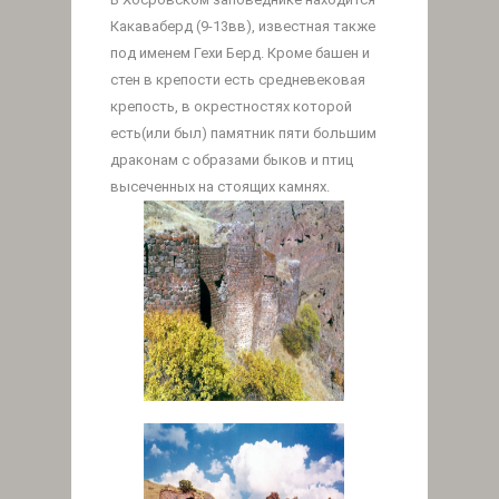
Какаваберд (9-13вв), известная также
под именем Гехи Берд. Кроме башен и
стен в крепости есть средневековая
крепость, в окрестностях которой
есть(или был) памятник пяти большим
драконам с образами быков и птиц
высеченных на стоящих камнях.