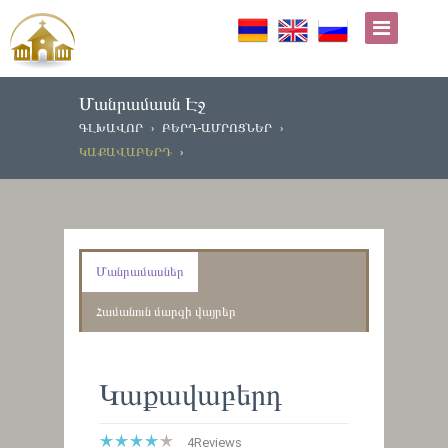
Մանրամասն Էջ
ԳԼԽԱՎՈՐ
ԲԵՐԴ-ԱՄՐՈՑՆԵՐ
ԿԱՔԱՎԱԲԵՐԴ
Մանրամասներ
Համանուն մարզի վայրեր
Կաքավաբերդ
4
Reviews