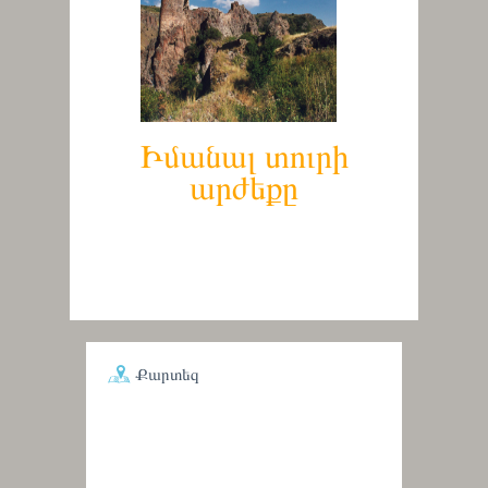
Իմանալ տուրի
արժեքը
Քարտեզ