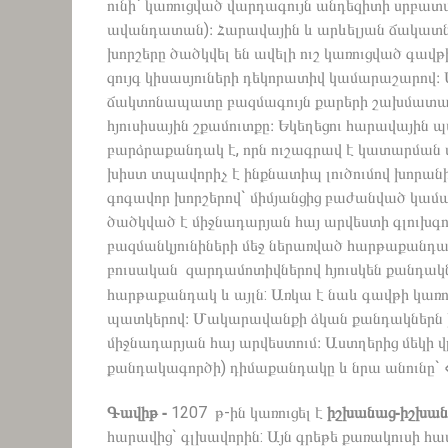
ունի` կառուցված վարդագույն անդեզիտի սրբատա
ավանդատան)։ Հարավային և արևելյան ճակատներ
խորշերը ծածկվել են ավելի ուշ կառուցված գավթ
զույգ կիսասյուների դեկորատիվ կամարաշարով։
ճակտոնապատը բազմագույն քարերի շախմատաձև շ
հյուսիսային շքամուտքը։ Եկեղեցու հարավային 
բարձրաքանդակ է, որն ուշագրավ է կատարման մե
խիստ տպավորիչ է ինքնատիպ լուծումով խորա
գոգավոր խորշերով` միմյանցից բաժանված կամա
ծածկված է միջնադարյան հայ արվեստի գլուխգո
բազմանկյունիների մեջ ներառված հարթաքանդակ
բուսական զարդամոտիվներով հյուսկեն քանդակն
հարթաքանդակ և այլն: Առկա է նաև գավթի կառ
պատկերով։ Մակարավանքի ձկան քանդակներն ի
միջնադարյան հայ արվեստում։ Աստղերից մեկի 
քանդակագործի) դիմաքանդակը և նրա անունը`
Գավիթ
-
իշխանաց
-
իշխան
1207 թ-ին կառուցել է
հարավից` գլխավորին: Այն գրեթե քառակուսի հա