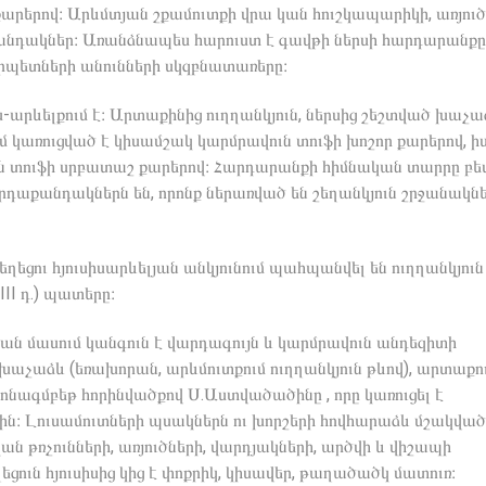
արերով։ Արևմտյան շքամուտքի վրա կան հուշկապարիկի, առյուծ
անդակներ։ Առանձնապես հարուստ է գավթի ներսի հարդարանքը
րպետների անունների սկզբնատառերը։
սիս-արևելքում է։ Արտաքինից ուղղանկյուն, ներսից շեշտված խաչա
մ կառուցված է կիսամշակ կարմրավուն տուֆի խոշոր քարերով, իսկ
ւյն տուֆի սրբատաշ քարերով։ Հարդարանքի հիմնական տարրը բե
դաքանդակներն են, որոնք ներառված են շեղանկյուն շրջանակն
եղեցու հյուսիսարևելյան անկյունում պահպանվել են ուղղանկյուն
II դ.) պատերը։
ան մասում կանգուն է վարդագույն և կարմրավուն անդեզիտի
 խաչաձև (եռախորան, արևմուտքում ուղղանկյուն թևով), արտաքո
նագմբեթ հորինվածքով Ս.Աստվածածինը , որը կառուցել է
ն։ Լուսամուտների պսակներն ու խորշերի հովհարաձև մշակված
ն թռչունների, առյուծների, վարդյակների, արծվի և վիշապի
ւն հյուսիսից կից է փոքրիկ, կիսավեր, թաղածածկ մատուռ։