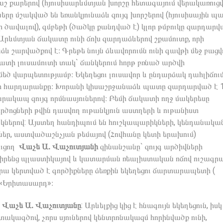
շ քարերով (հյուսիսարևմտյան խորշը հետագայում վերակառուցվ
ը մշակված են եռանկյունաձև զույգ խորշերով (հյուսիսային պ
ի ծավալով), գմբեթի (ծածկը քանդված է) կլոր թմբուկը զարդարվ
 Արևմտյան ճակատը ունի ճոխ զարդաձևերով շքամուտք, որի
արվածքով է։ Գրեթե նույն ձևավորումն ունի գավթի մեջ բացվ
պատի լուսամուտի տակ` ճանկերում հորթ բռնած արծվի
ծ վարպետությամբ։ Եկեղեցու լուսավոր և ընդարձակ դահլիճում
նի հարդարանքը։ Խորանի կիսաշրջանաձև պատը զարդարված է 
րակապ զույգ որմնասյուներով։ Բեմի ճակատի ողջ մակերեսը
րծոցների թվին դասվող ութանկյուն աստղերի և ութանիստ
ներով: Այստեղ հանդիպում են հուշկապարիկների, կենդանակա
եր, աստվածաշնչյան թեմայով (Հովհանը կետի երախում)
Վաչե
Ա
.
Վաչուտյանի
ուցող
զինանշանը` զույգ արծիվների
րենց պլաստիկայով և կատարման ռեալիստական ոճով ուշագրա
վրա կերտված է գործիքները ձեռքին եկեղեցու ճարտարապետի (
«
Երիտասարդ»։
Վաչե
Ա
.
Վաչուտյանը
: Արևելքից կից է հնագույն եկեղեցուն, իսկ
տակագծով, չորս սյուներով կենտրոնակազմ հորինվածք ունի,