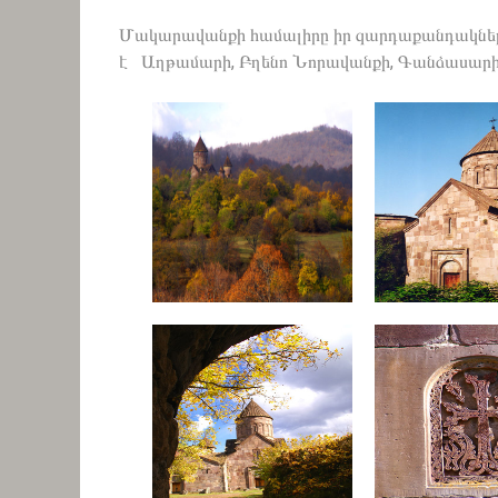
Մակարավանքի համալիրը իր զարդաքանդակների
է Աղթամարի, Բղենո Նորավանքի, Գանձասարի շ