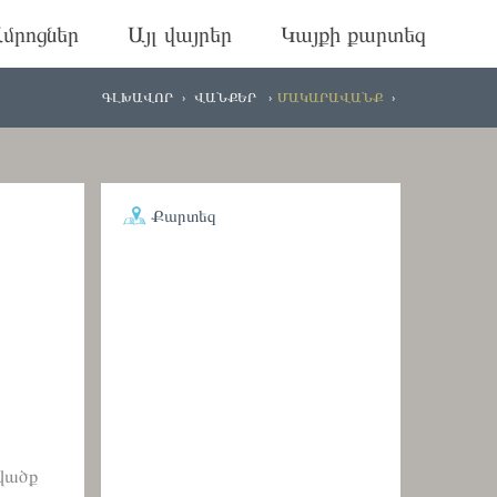
մրոցներ
Այլ վայրեր
Կայքի քարտեզ
ԳԼԽԱՎՈՐ
ՎԱՆՔԵՐ
ՄԱԿԱՐԱՎԱՆՔ
Քարտեզ
նվածք