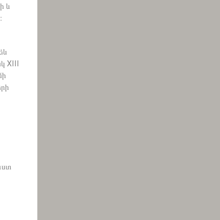
ի և
։
ձև
 XIII
մի
երի
ւստ