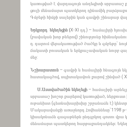
կառուցված է վարդագույն անդեզիտի սրբատաշ ք
ցուլի մենամարտ պատկերող դինամիկ բարձրաք
Գմբեթի հիմքի սալերին կան գավթի շինարար վա
Երկրորդ
եկեղեցին
(
X-XI դդ.) – համալիրի հյու
(բավական խոր թևերով) շինությունը հիմնականու
դ. դարում վերակառուցված ծածկը և գմբեթը` նո
ճակատի բուսական և երկրաչափական նուրբ զար
մեջ:
Նշխարատ
ու
ն
– գավթի և համալիրի հնագույն եկ
հատակագծով, սպիտակավուն քարով շինված ( XI
Ս.
Աստվածածին
եկեղեցի
– համալիրի արևելյ
սրբատաշ խոշոր քարերով կառուցված, ներքուստ
ութանիստ (գետնախարիսխը շրջանաձև է) կենտրո
Մակարավանքի առաջնորդ Հովհաննեսը`1198 թ-ի
կիսակոնաձև գագաթներն ընդգրկող գոտու վրա կա
մենամարտ պատկերող հարթաքանդակներ։ Եկեղեցո