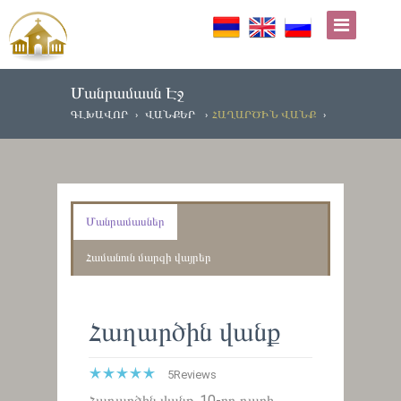
Մանրամասն Էջ
ԳԼԽԱՎՈՐ
ՎԱՆՔԵՐ
ՀԱՂԱՐԾԻՆ ՎԱՆՔ
Մանրամասներ
Համանուն մարզի վայրեր
Հաղարծին վանք
5
Reviews
Հաղարծին վանք, 10-րդ դարի