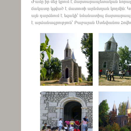
Ժամը իր մեջ կրում է ճարտարապետական նորարա
ճակատը կցված է մատուռի արևմտյան կողմին: Կա
այն դարձնում է եզակի՝ նմանատիպ ճարտարապե
է արձանագրություն՝ Բաբայան Ստեփանոս Հովհ