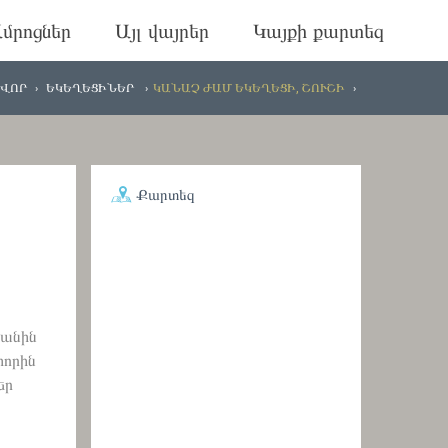
մրոցներ
Այլ վայրեր
Կայքի քարտեզ
ՎՈՐ
ԵԿԵՂԵՑԻՆԵՐ
ԿԱՆԱՉ ԺԱՄ ԵԿԵՂԵՑԻ, ՇՈՒՇԻ
Քարտեզ
կանին
տորին
եր