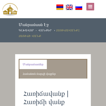
Մանրամասն Էջ
ԳԼԽԱՎՈՐ
ՎԱՆՔԵՐ
ՀԱՌԻՃԱՎԱՆՔ |
ՀԱՌԻՃԻ ՎԱՆՔ
Մանրամասներ
Համանուն մարզի վայրեր
Հառիճավանք |
Հառիճի վանք